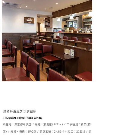
珍煮丹東急プラザ銀座
TRUEDAN Tokyu Plaza Ginza
所在地：東京都中央区 /
用途：飲食店(カフェ) /
工事種別：新築(内
装) /
規模・構造：SRC造 / 延床面積：24.85㎡ /
竣工：2023.5 / 建