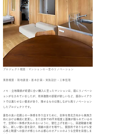
プロジェクト概要：マンションの一室のリノベーション
業務概要：現地調査・基本計画・実施設計・工事監理
メモ：
立地環境が希望に合い購入に至ったマンションは、既にリノベーシ
ョンがなされていましたが、将来複数の部屋が欲しいなど、既存レイアウ
トでは満たせない要求があり、残せるものは残しながら再リノベーション
したプロジェクトです。
景色の良い北側との一体感を作り出すために、全体を南北方向から東西方
向に分ける構成に変更し、また全体で45平米程度と面積が限られているの
で、空間の一体感が失われないように、壁仕上げを統一し、回遊動線を確
保し、新しい壁に窓を設け、視線の抜けを増やし、開放的でありながら安
心感と眺望への抜けが感じられる都心のオアシスのような空間を目指しま