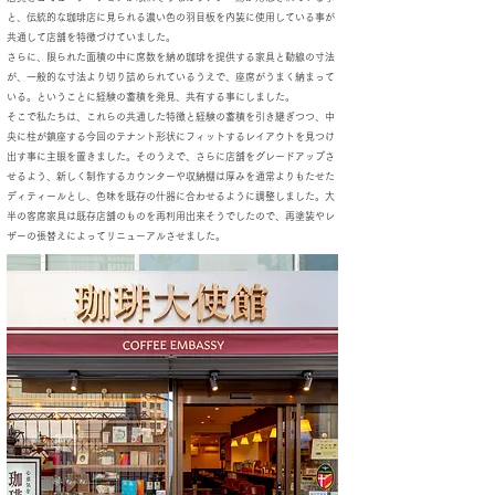
と、伝統的な珈琲店に見られる濃い色の羽目板を内装に使用している事が
共通して店舗を特徴づけていました。
さらに、限られた面積の中に席数を納め珈琲を提供する家具と動線の寸法
が、
一般的な寸法より切り詰められているうえで、座席がうまく納まって
いる
。ということに
経験の蓄積を発見、共有する事にしました。
そこで私たちは、これらの共通した特徴と経験の蓄積を引き継ぎつつ、中
央に柱が鎮座する今回のテナント形状にフィットするレイアウトを見つけ
出す事に主眼を置きました。そのうえで、さらに店舗をグレードアップさ
せるよう、新しく制作するカウンターや収納棚は厚みを通常よりもたせた
ディティールとし、色味を既存の什器に合わせるように調整しました。大
半の客席家具は既存店舗のものを再利用出来そうでしたので、再塗装やレ
ザーの張替えによってリニューアルさせました。