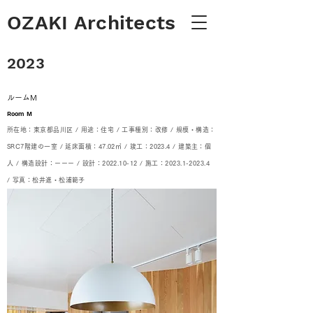
OZAKI Architects
2023
ルームM
Room M
所在地：東京都品川区 /
用途：住宅 /
工事種別：改修 /
規模・構造：
SRC7階建の一室 / 延床面積：47.02㎡ /
竣工：2023.4 /
建築主：個
人 /
構造設計：ーーー / 設計：2022.10-12 /
施工：2023.1-2023.4
/
写真：松井進・松浦範子