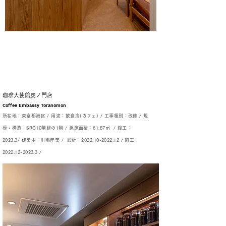
珈琲大使館虎ノ門店
Coffee Embassy Toranomon
所在地：東京都港区 /
用途：飲食店(カフェ) /
工事種別：改修 /
規
模・構造：SRC10階建の1階 /
延床面積：61.87㎡
/
竣工：
2023.3/
建築主：川嶋産業 /
設計：2022.10-2022.12 /
施工：
2022.12-2023.3 /