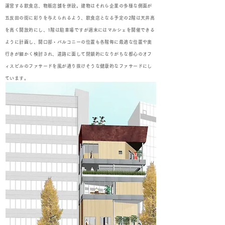
運営する飲食店、物販店舗を併設。建物はそれら企業の多様な側面が
五反田の街に彩りを与えられるよう、飲食店となる予定の2階は天井高
を高く開放的にし、1階は駐車場ですが週末にはマルシェを開催できる
ように計画し、開口部・バルコニーの位置も各階毎に最適な位置や奥
行きが細かく検討され、道路に面して閉鎖的になりがちな都心のオフ
ィスビルのファサードを風が通り抜けそうな健康的なファサードにし
ています。