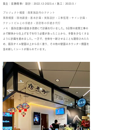
築主：宏勝商事/ 設計：2022.12-2023.4 / 施工：2023.5 /
プロジェクト概要：商業施設内のテナント
業務概要：現地調査・基本計画・実施設計・工事監理・サイン計画・
テナントビルとの手続き・消防等の手続き代行
メモ：
既存店舗の居抜き改修にて計画を行いました。
5日間の夜間工事の
みで解体から仕上げまでを行う必要があったことから、
手数を少なくする
ように計画を進めました。
一方で、全体を一新させることも期待されたた
め、
既存タイル壁面は上から白く塗り、
その他の壁面はカウンター側面を
含め新しくシートが張られています。