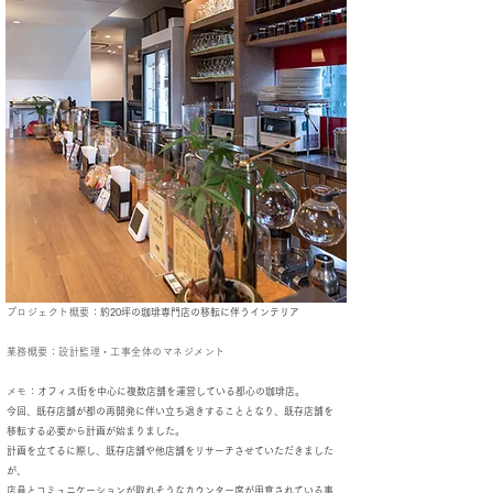
プロジェクト概要：
約20坪の珈琲専門店の移転に伴うインテリア
業務概要：設計監理・工事全体のマネジメント
メモ：
オフィス街を中心に複数店舗を運営している都心の珈琲店。
今回、既存店舗が都の再開発に伴い立ち退きすることとなり、既存店舗を
移転する必要から計画が始まりました。
計画を立てるに際し、既存店舗や他店舗をリサーチさせていただきました
が、
店員とコミュニケーションが取れそうなカウンター席が用意されている事