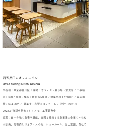
西五反田のオフィスビル
Office building in Nishi Gotanda
所在地：東京都品川区 /
用途：オフィス・展示場・飲食店 /
工事種
別：新築/ 規模・構造：鉄骨造5階建 / 建築面積：128.0㎡ / 延床面
積：624.08㎡ /
建築主：和饗エコファーム /
設計：2021.6-
2023.8(確認申請完了) / メモ：工事調整中
概要：日本各地の農場や酒蔵、田園と提携する農業法人企業の本社ビ
ル計画。建物内にはオフィスの他、ショールーム、屋上菜園、自社で