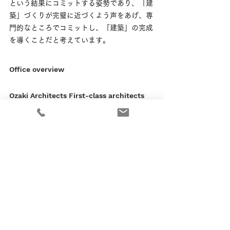
という結果にコミットする姿勢であり、「建
築」づくりが完璧に近づくよう声をあげ、専
門的なところでコミットし、「建築」の完成
を導くことだと考えています。
Office overview
Ozaki Architects First-class architects
office
(First-class Governor of Tokyo
Registration No. 59859)
management architect
Yasunori Ozaki
(First class Minister of Land,
Infrastructure, Transport and Tourism
Registration No. 339938)