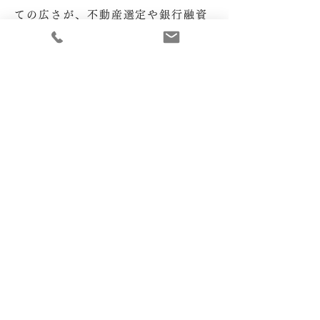
ての広さが、不動産選定や銀行融資
などには左右してしまう。
それは、誰もが判別可能な内容で効
率的に物事を進める際には仕方のな
いこと。
だけど、実空間においては、その判
断をちょっと待って欲しい。
圧倒的な広さがものを言わす状況な
らともかく、どんな豪邸でも、住宅
くらいの規模なら、
広さを感じるのは、面積からではな
い
。
バランスを変えてみる事で、変えら
れない広さを乗り越える。